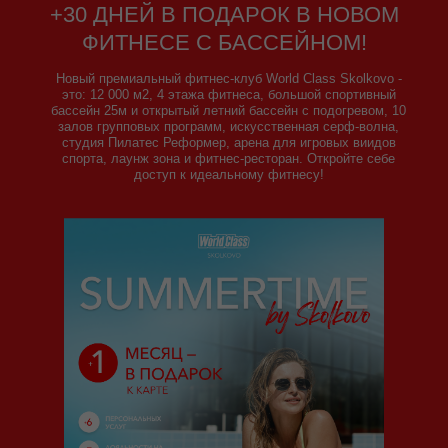
+30 ДНЕЙ В ПОДАРОК В НОВОМ
ФИТНЕСЕ С БАССЕЙНОМ!
Новый премиальный фитнес-клуб World Class Skolkovo -
это: 12 000 м2, 4 этажа фитнеса, большой спортивный
бассейн 25м и открытый летний бассейн с подогревом, 10
залов групповых программ, искусственная серф-волна,
студия Пилатес Реформер, арена для игровых виидов
спорта, лаунж зона и фитнес-ресторан. Откройте себе
доступ к идеальному фитнесу!