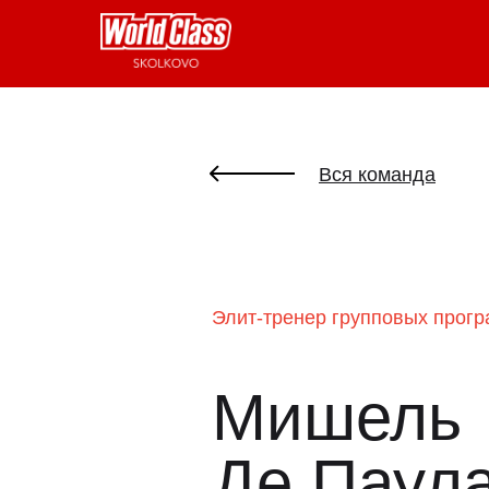
Вся команда
Элит-тренер групповых прог
Мишель
Де Паул