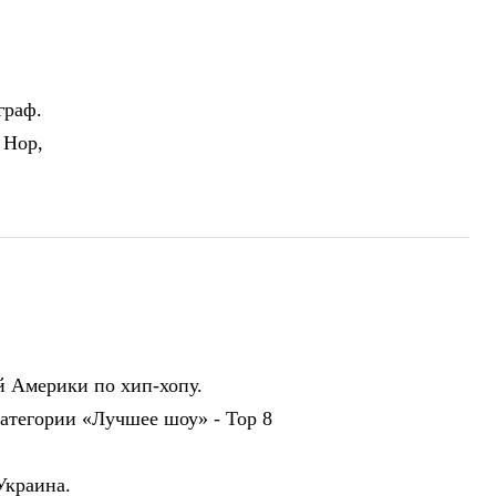
граф.
 Hop,
_____________________________________________________
 Америки по хип-хопу.
категории «Лучшее шоу» - Тор 8
Украина.