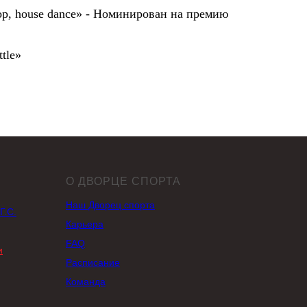
op, house dance» - Номинирован на премию
tle»
О ДВОРЦЕ СПОРТА
Наш Дворец спорта
Г.С.
Карьера
FAQ
и
Раcписание
Команда