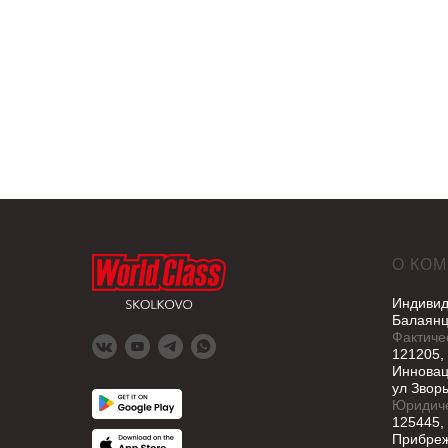
О КО
Индивид
Балаянц
Фактиче
121205,
Инновац
ул Зворы
Юридиче
125445,
Прибреж