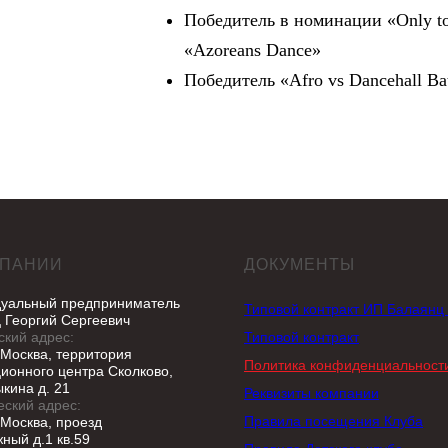
Победитель в номинации «Only t
«Azoreans Dance»
Победитель «Afro vs Dancehall Bat
МПАНИИ
ДОКУМЕНТЫ
уальный предприниматель
Типовой контракт ИП Балаянц 
 Георгий Сергеевич
ский адрес:
Типовой контракт
 Москва, территория
Политика конфиденциальност
ионного центра Сколково,
кина д. 21
Реквизиты компании
ский адрес:
Правила посещения Клуба
 Москва, проезд
ный д.1 кв.59