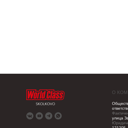
О КО
Обществ
ответст
Фактиче
улица З
Юридиче
121205, 