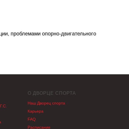
ции, проблемами опорно-двигательного
О ДВОРЦЕ СПОРТА
Наш Дворец спорта
Г.С.
Карьера
FAQ
и
Раcписание