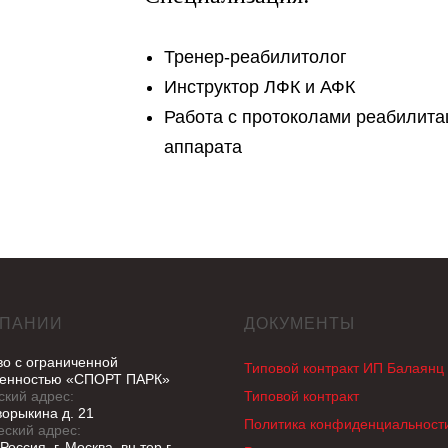
Тренер-реабилитолог
Инструктор ЛФК и АФК
Работа с протоколами реабилита
аппарата
МПАНИИ
ДОКУМЕНТЫ
о с ограниченной
Типовой контракт ИП Балаянц 
венностью «СПОРТ ПАРК»
ский адрес:
Типовой контракт
ворыкина д. 21
Политика конфиденциальност
ский адрес:
Россия, г. Москва, вн.тер.г.