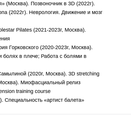
 (Москва). Позвоночник в 3D (2022г).
опа (2022г). Неврология. Движение и мозг
star Pilates (2021-2023г, Москва).
ения
я Горковского (2020-2023г, Москва).
и болях в плече; Работа с болями в
мылиной (2020г, Москва). 3D stretching
, Москва). Миофасциальный релиз
nsion training course
к). Специальность «артист балета»
__________________________________________________